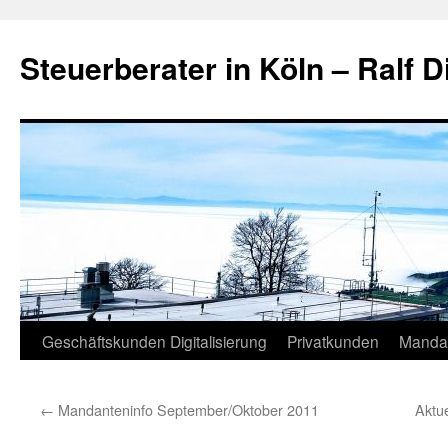
Zum
Inhalt
Steuerberater in Köln – Ralf D
springen
Geschäftskunden Digitalisierung
Privatkunden
Manda
←
Mandanteninfo September/Oktober 2011
Aktu