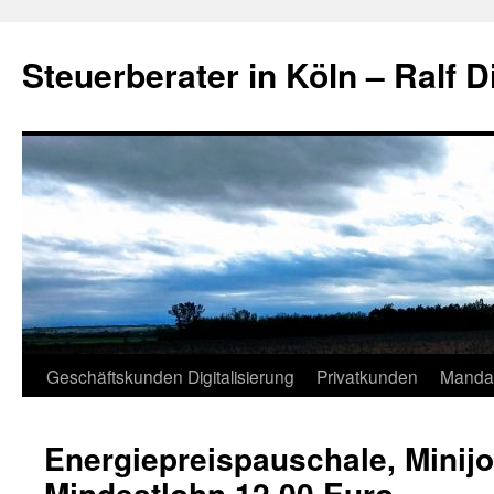
Zum
Inhalt
Steuerberater in Köln – Ralf D
springen
Geschäftskunden Digitalisierung
Privatkunden
Manda
Energiepreispauschale, Minij
Mindestlohn 12,00 Euro