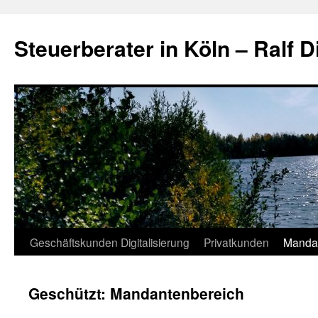
Zum
Inhalt
Steuerberater in Köln – Ralf D
springen
Geschäftskunden Digitalisierung
Privatkunden
Manda
Geschützt: Mandantenbereich