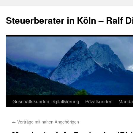
Zum
Inhalt
Steuerberater in Köln – Ralf D
springen
Geschäftskunden Digitalisierung
Privatkunden
Manda
←
Verträge mit nahen Angehörigen