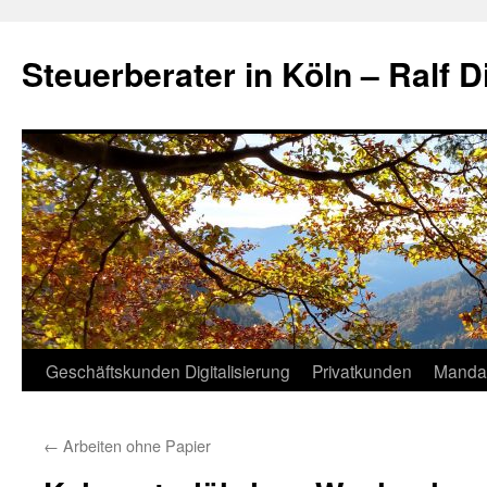
Zum
Inhalt
Steuerberater in Köln – Ralf D
springen
Geschäftskunden Digitalisierung
Privatkunden
Manda
←
Arbeiten ohne Papier