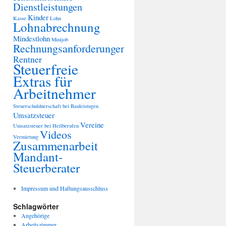
Dienstleistungen
Kinder
Kasse
Lohn
Lohnabrechnung
Mindestlohn
Minijob
Rechnungsanforderungen
Rentner
Steuerfreie
Extras für
Arbeitnehmer
Steuerschuldnerschaft bei Bauleistugen
Umsatzsteuer
Vereine
Umsatzsteuer bei Heilberufen
Videos
Vermietung
Zusammenarbeit
Mandant-
Steuerberater
Impressum und Haftungsausschluss
Schlagwörter
Angehörige
Arbeitszimmer