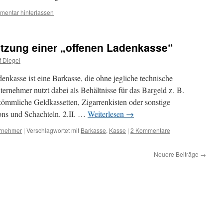
entar hinterlassen
tzung einer „offenen Ladenkasse“
f Diegel
enkasse ist eine Barkasse, die ohne jegliche technische
ernehmer nutzt dabei als Behältnisse für das Bargeld z. B.
ömmliche Geldkassetten, Zigarrenkisten oder sonstige
ns und Schachteln. 2.II. …
Weiterlesen
→
rnehmer
|
Verschlagwortet mit
Barkasse
,
Kasse
|
2 Kommentare
Neuere Beiträge
→