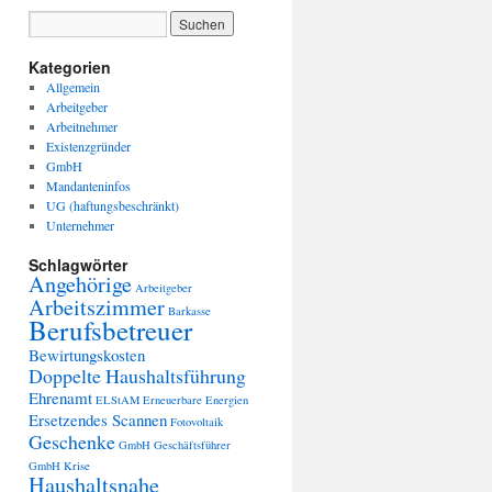
Kategorien
Allgemein
Arbeitgeber
Arbeitnehmer
Existenzgründer
GmbH
Mandanteninfos
UG (haftungsbeschränkt)
Unternehmer
Schlagwörter
Angehörige
Arbeitgeber
Arbeitszimmer
Barkasse
Berufsbetreuer
Bewirtungskosten
Doppelte Haushaltsführung
Ehrenamt
ELStAM
Erneuerbare Energien
Ersetzendes Scannen
Fotovoltaik
Geschenke
GmbH Geschäftsführer
GmbH Krise
Haushaltsnahe