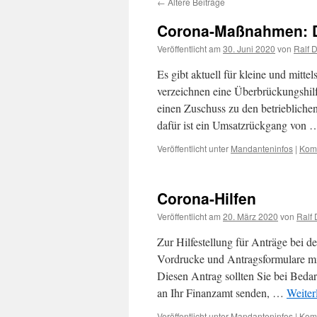
←
Ältere Beiträge
Corona-Maßnahmen: Das
Veröffentlicht am
30. Juni 2020
von
Ralf 
Es gibt aktuell für kleine und mit
verzeichnen eine Überbrückungshil
einen Zuschuss zu den betriebliche
dafür ist ein Umsatzrückgang von
Veröffentlicht unter
Mandanteninfos
|
Komm
Corona-Hilfen
Veröffentlicht am
20. März 2020
von
Ralf 
Zur Hilfestellung für Anträge bei d
Vordrucke und Antragsformulare m
Diesen Antrag sollten Sie bei Bedar
an Ihr Finanzamt senden, …
Weiter
Veröffentlicht unter
Mandanteninfos
|
Komm