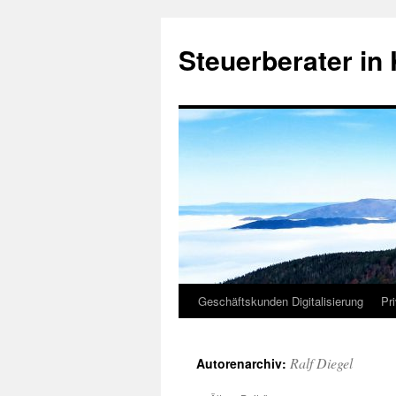
Zum
Inhalt
Steuerberater in 
springen
Geschäftskunden Digitalisierung
Pr
Ralf Diegel
Autorenarchiv: