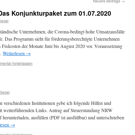
Neuere Beiträge
→
 Kon­junk­tur­pa­ket zum 01.07.2020
Diegel
telständische Unternehmen, die Corona-bedingt hohe Umsatzausfälle
fe. Das Programm sieht für förderungsberechtigte Unternehmen
n Fixkosten der Monate Juni bis August 2020 vor. Voraussetzung
 …
Weiterlesen
→
entar hinterlassen
Diegel
en verschiedenen Institutionen gebe ich folgende Hilfen und
it weiterführenden Links. Antrag auf Steuerstundung NRW
f herunterladen, ausfüllen (PDF ist ausfüllbar) und unterschrieben
lesen
→
entar hinterlassen