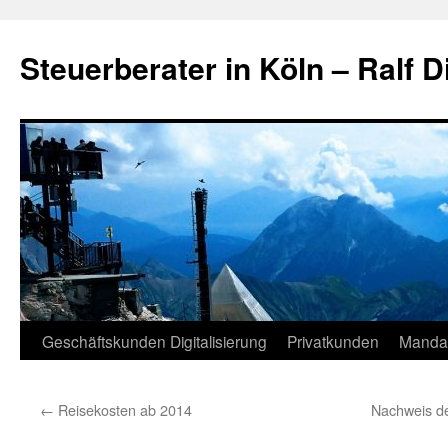
Zum
Inhalt
Steuerberater in Köln – Ralf D
springen
Geschäftskunden Digitalisierung
Privatkunden
Manda
←
Reisekosten ab 2014
Nachweis de