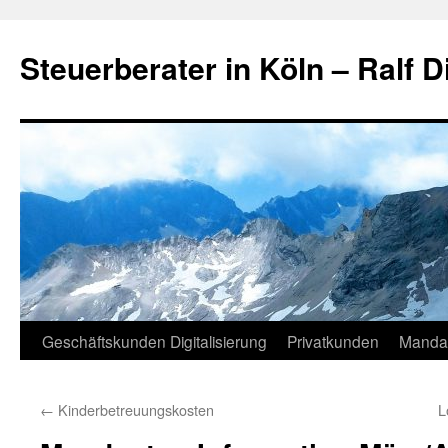
Zum
Inhalt
Steuerberater in Köln – Ralf D
springen
Geschäftskunden Digitalisierung
Privatkunden
Manda
←
Kinderbetreuungskosten
L